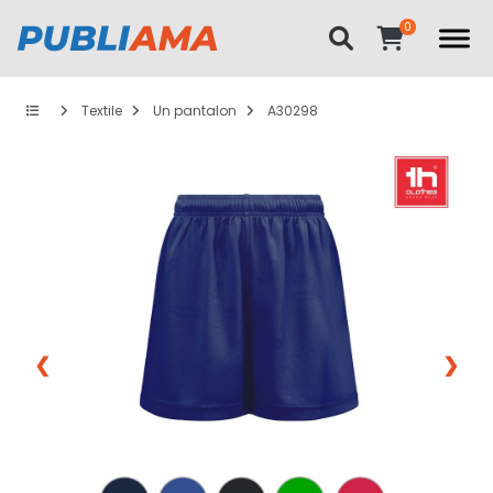
Textile
Un pantalon
A30298
❮
❯