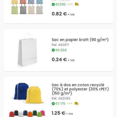
61.593
<<<
0.82 €
+ iva
Sac en papier kraft (90 g/m²)
Ref. A92871
60.824
0.24 €
+ iva
Sac à dos en coton recyclé
(70%) et polyester (30% rPET)
(150 g/m²)
Ref. A92083
57.175
<<<
1.25 €
+ iva