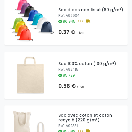
Sac à dos non tissé (80 g/m²)
Ref. A92904
86.945
<<<
0.37 €
+ iva
Sac 100% coton (100 g/m²)
Ref. A92415
85.729
0.58 €
+ iva
Sac avec coton et coton
recyclé (220 g/m²)
Ref. A92331
85.689
<<<