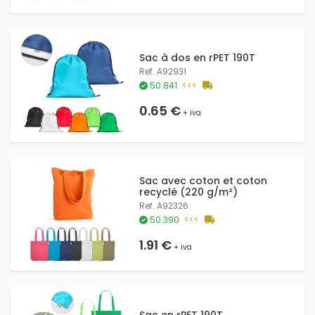
Sac à dos en rPET 190T
Ref. A92931
50.841
<<<
0.65 €
+ iva
Sac avec coton et coton
recyclé (220 g/m²)
Ref. A92326
50.390
<<<
1.91 €
+ iva