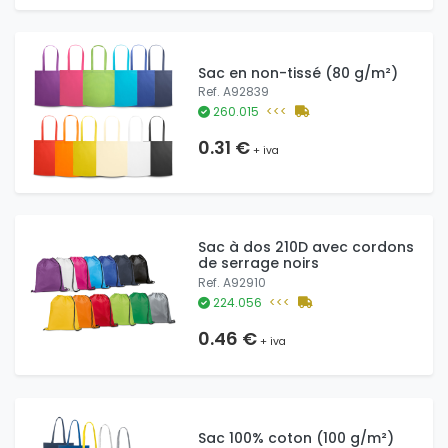
Sac en non-tissé (80 g/m²)
Ref. A92839
260.015
<<<
0.31 €
+ iva
Sac à dos 210D avec cordons
de serrage noirs
Ref. A92910
224.056
<<<
0.46 €
+ iva
Sac 100% coton (100 g/m²)