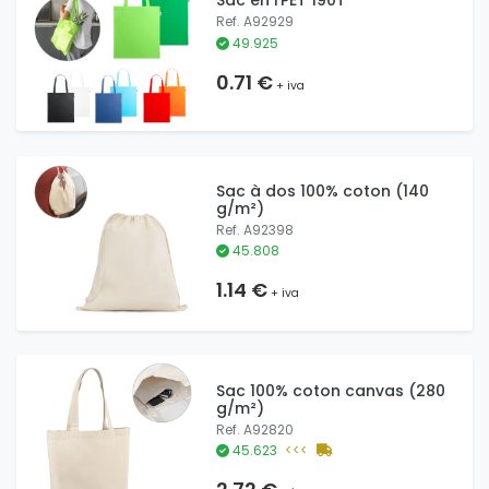
Sac en rPET 190T
Ref. A92929
49.925
0.71 €
+ iva
Sac à dos 100% coton (140
g/m²)
Ref. A92398
45.808
1.14 €
+ iva
Sac 100% coton canvas (280
g/m²)
Ref. A92820
45.623
<<<