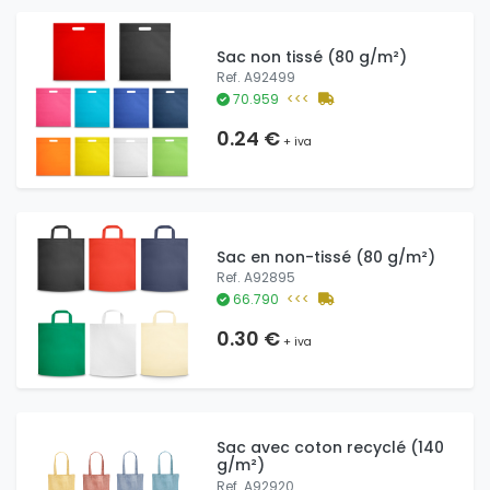
Sac non tissé (80 g/m²)
Ref. A92499
70.959
<<<
0.24 €
+ iva
Sac en non-tissé (80 g/m²)
Ref. A92895
66.790
<<<
0.30 €
+ iva
Sac avec coton recyclé (140
g/m²)
Ref. A92920