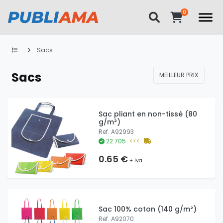
Sacs
Sacs
MEILLEUR PRIX
Sac pliant en non-tissé (80
g/m²)
Ref. A92993
22.705
<<<
0.65 €
+ iva
Sac 100% coton (140 g/m²)
Ref. A92070