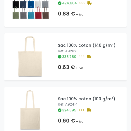
424.604
<<<
0.88 €
+ iva
Sac 100% coton (140 g/m²)
Ref. A92821
338.780
<<<
0.63 €
+ iva
Sac 100% coton (100 g/m²)
Ref. A92414
324.395
<<<
0.60 €
+ iva