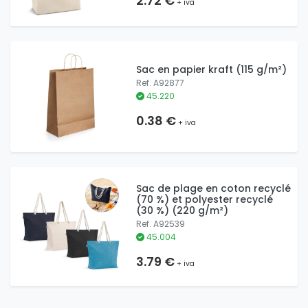
2.72 €
+ iva
Sac en papier kraft (115 g/m²)
Ref. A92877
45.220
0.38 €
+ iva
Sac de plage en coton recyclé
(70 %) et polyester recyclé
(30 %) (220 g/m²)
Ref. A92539
45.004
3.79 €
+ iva