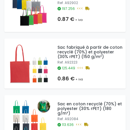
Ref. A92902
197.256
<<<
0.87 €
+ iva
Sac fabriqué à partir de coton
recyclé (70%) et polyester
(30% rPET) (150 g/m²)
Ref. A92323
125.449
<<<
0.86 €
+ iva
Sac en coton recyclé (70%) et
polyester (30% rPET) (180
g/m²)
Ref. A92084
113.636
<<<