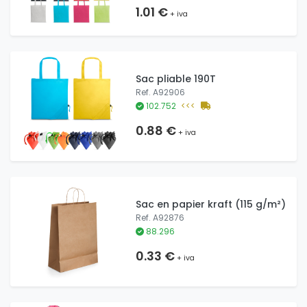
1.01 €
+ iva
Sac pliable 190T
Ref. A92906
102.752
<<<
0.88 €
+ iva
Sac en papier kraft (115 g/m²)
Ref. A92876
88.296
0.33 €
+ iva