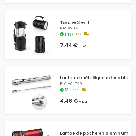
Torche 2 en 1
Ref. A98143
1.437
<<<
7.44 €
+ iva
Lanterne métallique extensible
Ref. A94749
514
<<<
4.48 €
+ iva
Lampe de poche en aluminium