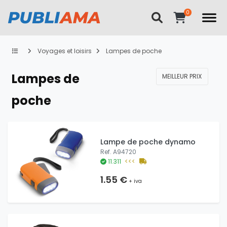
Voyages et loisirs
Lampes de poche
Lampes de
MEILLEUR PRIX
poche
Lampe de poche dynamo
Ref. A94720
11.311
<<<
1.55 €
+ iva