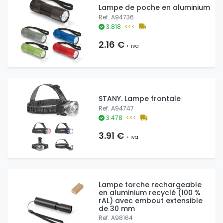
Lampe de poche en aluminium
Ref. A94736
3.818
<<<
2.16 €
+ iva
STANY. Lampe frontale
Ref. A94747
3.478
<<<
3.91 €
+ iva
Lampe torche rechargeable
en aluminium recyclé (100 %
rAL) avec embout extensible
de 30 mm
Ref. A98164