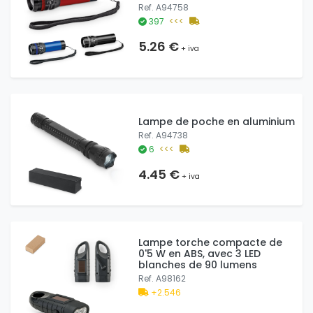
Ref. A94758
397
<<<
5.26 €
+ iva
Lampe de poche en aluminium
Ref. A94738
6
<<<
4.45 €
+ iva
Lampe torche compacte de
0'5 W en ABS, avec 3 LED
blanches de 90 lumens
Ref. A98162
+2.546