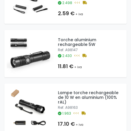
2.498
<<<
2.59 €
+ iva
Torche aluminium
rechargeable 5W
Ref. A98147
2.430
<<<
11.81 €
+ iva
Lampe torche rechargeable
de 10 W en aluminium (100%
rAL)
Ref. A98163
1.963
<<<
17.10 €
+ iva