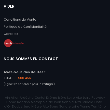
AIDER
Conditions de Vente
Politique de Confidentialité
Contacts
NOUS SOMMES EN CONTACT
Avez-vous des doutes?
+351
300 500 456
(ligne fixe nationale pour le Portugal)
Ain Allier Ardèche Cantal Drôme Isère Loire Alto Loire Puy-de-
Dôme Ródano Metrópole de Lyon Saboia Alta Saboia Côte-
d'Or Doubs Jura Nièvre Alto Sona Sona e Loire Yonne Território