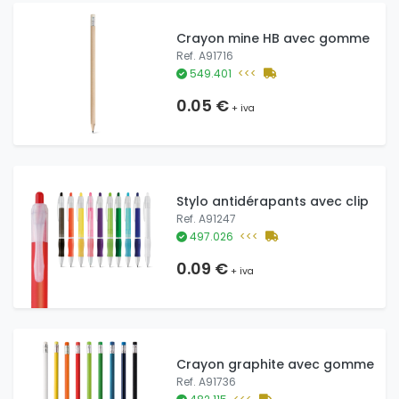
Crayon mine HB avec gomme
Ref. A91716
549.401
<<<
0.05 €
+ iva
Stylo antidérapants avec clip
Ref. A91247
497.026
<<<
0.09 €
+ iva
Crayon graphite avec gomme
Ref. A91736