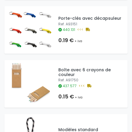
Porte-clés avec décapsuleur
Ref. A93151
440.131
<<<
0.19 €
+ iva
Boîte avec 6 crayons de
couleur
Ref. A91750
437.577
<<<
0.15 €
+ iva
Modèles standard