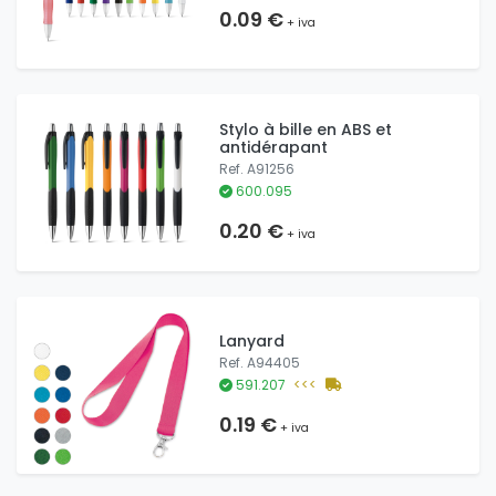
0.09 €
+ iva
Stylo à bille en ABS et
antidérapant
Ref. A91256
600.095
0.20 €
+ iva
Lanyard
Ref. A94405
591.207
<<<
0.19 €
+ iva