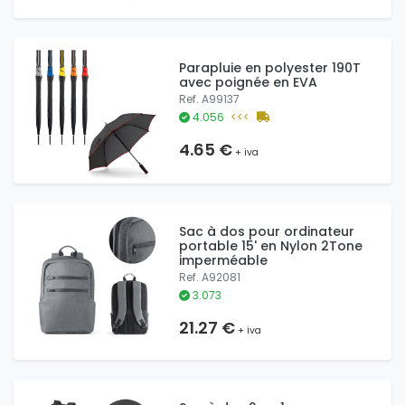
Parapluie en polyester 190T
avec poignée en EVA
Ref. A99137
4.056
<<<
4.65 €
+ iva
Sac à dos pour ordinateur
portable 15' en Nylon 2Tone
imperméable
Ref. A92081
3.073
21.27 €
+ iva