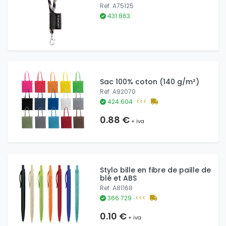
Ref. A75125
431.863
Sac 100% coton (140 g/m²)
Ref. A92070
424.604
<<<
0.88 €
+ iva
Stylo bille en fibre de paille de
blé et ABS
Ref. A81168
366.729
<<<
0.10 €
+ iva