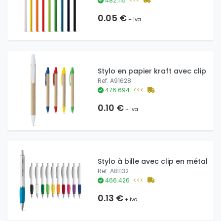
482.115
<<<
0.05 €
+ iva
Stylo en papier kraft avec clip
Ref. A91628
476.694
<<<
0.10 €
+ iva
Stylo à bille avec clip en métal
Ref. A81132
466.426
<<<
0.13 €
+ iva