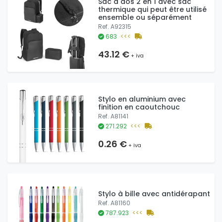
Sac à dos 2 en 1 avec sac
thermique qui peut être utilisé
ensemble ou séparément
Ref. A92315
683
<<<
43.12 €
+ iva
Stylo en aluminium avec
finition en caoutchouc
Ref. A81141
271.292
<<<
0.26 €
+ iva
Stylo à bille avec antidérapant
Ref. A81160
787.923
<<<