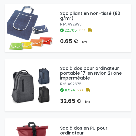
Sac pliant en non-tissé (80
g/m²)
Ref. A92993
22.705
<<<
0.65 €
+ iva
Sac à dos pour ordinateur
portable 17' en Nylon 2Tone
imperméable
Ref. A92675
11.524
<<<
32.65 €
+ iva
Sac à dos en PU pour
ordinateur