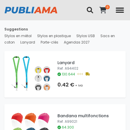
Suggestions
Stylos en métal
Stylos en plastique
Stylos USB
Sacs en
coton
Lanyard
Porte-clés
Agendas 2027
Lanyard
Ref. A94402
130.644
<<<
0.42 €
+ iva
Bandana multifonctions
Ref. A99021
64.300