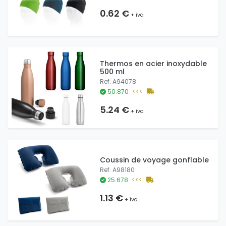
0.62 €
+ iva
Thermos en acier inoxydable
500 ml
Ref. A94078
50.870
<<<
5.24 €
+ iva
Coussin de voyage gonflable
Ref. A98180
25.678
<<<
1.13 €
+ iva