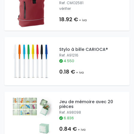
Ref. CMO2581
vérifier
18.92 €
+ iva
Stylo à bille CARIOCA®
Ref. A91216
4.550
0.18 €
+ iva
Jeu de mémoire avec 20
pièces
Ref. A98098
6.836
0.84 €
+ iva