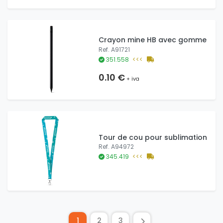
Crayon mine HB avec gomme
Ref. A91721
351.558
<<<
0.10 €
+ iva
Tour de cou pour sublimation
Ref. A94972
345.419
<<<
1
2
3