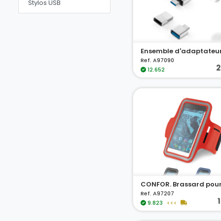
Stylos USB
Ref. A97090
2
12.652
Ref. A97207
9.823
<<<