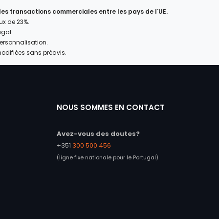
 les transactions commerciales entre les pays de l'UE.
aux de 23%.
ugal.
personnalisation.
modifiées sans préavis.
NOUS SOMMES EN CONTACT
Avez-vous des doutes?
+351
300 500 456
(ligne fixe nationale pour le Portugal)