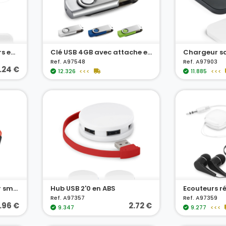
Ensemble d'adaptateurs en aluminium
Clé USB 4GB avec attache en métal
Ref. A97548
Ref. A97903
.24 €
12.326
<<<
11.885
<<<
CONFOR. Brassard pour smartphone
Hub USB 2'0 en ABS
Ref. A97357
Ref. A97359
1.96 €
2.72 €
9.347
9.277
<<<