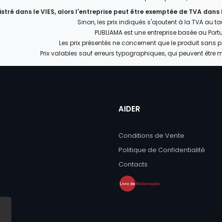
gistré dans le VIES, alors l'entreprise peut être exemptée de TVA dans
Sinon, les prix indiqués s'ajoutent à la TVA au t
PUBLIAMA est une entreprise basée au Port
Les prix présentés ne concernent que le produit sans 
Prix valables sauf erreurs typographiques, qui peuvent être 
AIDER
Conditions de Vente
Politique de Confidentialité
Contacts