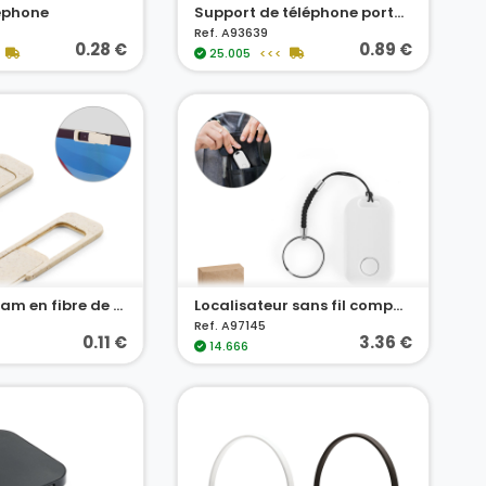
éphone
Support de téléphone portable en bambou, détachable en deux parties
Ref. A93639
0.28 €
0.89 €
25.005
<<<
Cache webcam en fibre de paille de blé et PP
Localisateur sans fil compact et léger en ABS recyclé (100 % rABS)
Ref. A97145
0.11 €
3.36 €
14.666