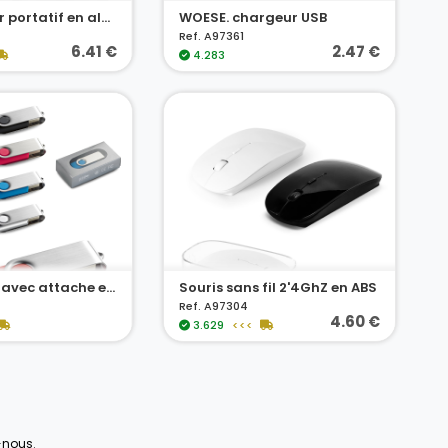
Haut parleur portatif en aluminium avec microphone
WOESE. chargeur USB
Ref. A97361
6.41 €
2.47 €
4.283
Clé USB 8GB avec attache en métal
Souris sans fil 2'4GhZ en ABS
Ref. A97304
4.60 €
3.629
<<<
-nous
.