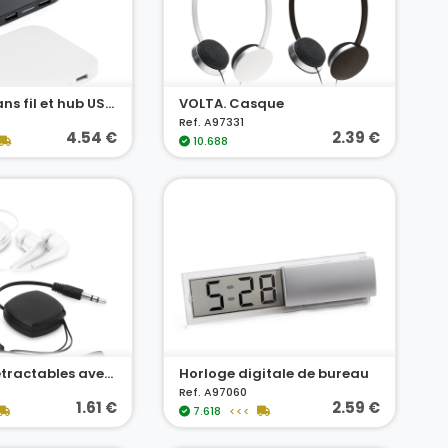
Chargeur sans fil et hub USB 2'0 en ABS
VOLTA. Casque
Ref. A97331
4.54 €
2.39 €
10.688
Ecouteurs rétractables avec câble
Horloge digitale de bureau
Ref. A97060
1.61 €
2.59 €
7.618
<<<