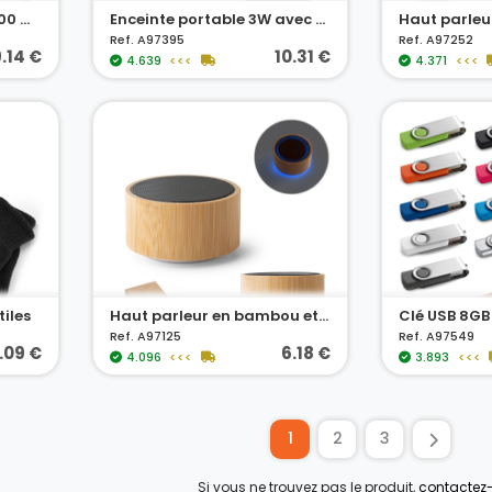
Batterie portable de 7200 mAh
Enceinte portable 3W avec autonomie de 2h en polyester et ABS
Ref. A97395
Ref. A97252
.14 €
10.31 €
4.639
<<<
4.371
<<<
iles
Haut parleur en bambou et ABS
Ref. A97125
Ref. A97549
1.09 €
6.18 €
4.096
<<<
3.893
<<<
1
2
3
Si vous ne trouvez pas le produit,
contactez