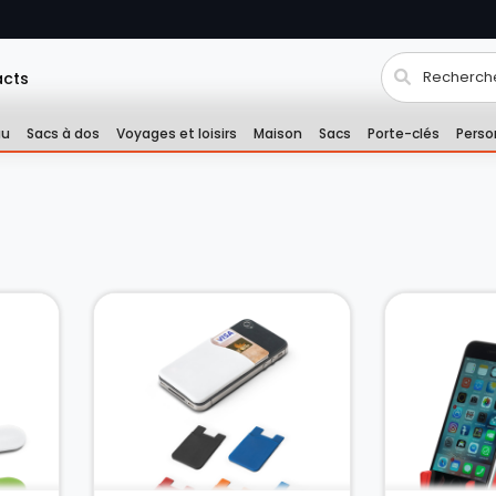
acts
au
Sacs à dos
Voyages et loisirs
Maison
Sacs
Porte-clés
Perso