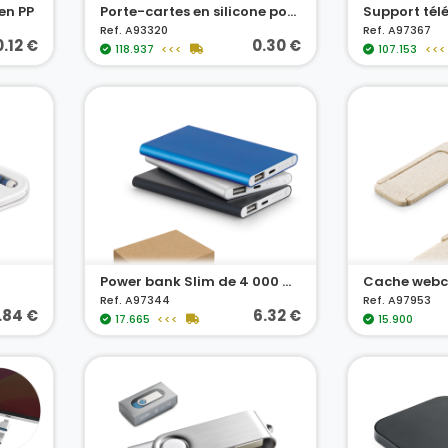
en PP
Porte-cartes en silicone pour smartphone
Support tél
Ref. A93320
Ref. A97367
0.12 €
0.30 €
118.937
<<<
107.153
<<<
Power bank Slim de 4 000 mAh en aluminium recyclé (100% rAL) et ABS recyclé (100 % rABS)
Ref. A97344
Ref. A97953
.84 €
6.32 €
17.665
<<<
15.900