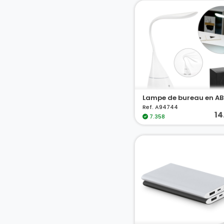
Ref. A94744
14
7.358