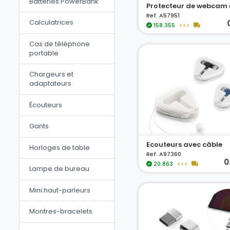
Batteries PowerBank
Protecteur de webcam 
Ref. A57951
Calculatrices
158.355
<<<
Cas de téléphone
portable
Chargeurs et
adaptateurs
Écouteurs
Gants
Ecouteurs avec câble
Horloges de table
Ref. A97360
0
20.863
<<<
Lampe de bureau
Mini haut-parleurs
Montres-bracelets