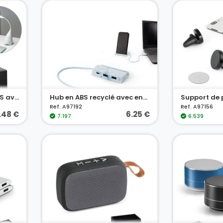
Lampe de bureau en ABS avec haut-parleur
Hub en ABS recyclé avec entrées et sorties principales
Ref. A97192
Ref. A97156
.48 €
6.25 €
7.197
6.539