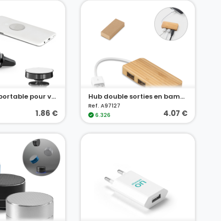
Support de portable pour voiture en aluminium
Hub double sorties en bambou
Ref. A97127
1.86 €
4.07 €
6.326