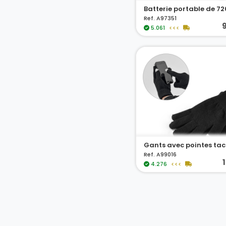
Ref. A97351
9
5.061
<<<
Gants avec pointes tact
Ref. A99016
4.276
<<<