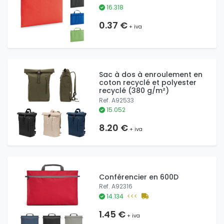
16.318
0.37 €
+ iva
Sac à dos à enroulement en
coton recyclé et polyester
recyclé (380 g/m²)
Ref. A92533
15.052
8.20 €
+ iva
Conférencier en 600D
Ref. A92316
14.134
<<<
1.45 €
+ iva