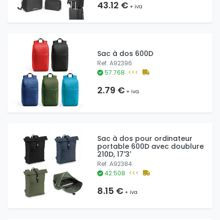
43.12 €
+ iva
Sac à dos 600D
Ref. A92396
57.768
<<<
2.79 €
+ iva
Sac à dos pour ordinateur
portable 600D avec doublure
210D, 17'3'
Ref. A92384
42.508
<<<
8.15 €
+ iva