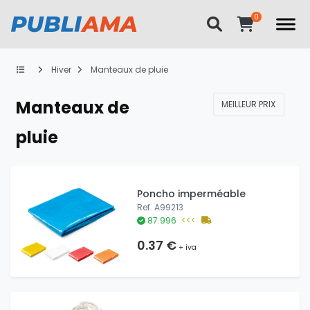
Hiver
Manteaux de pluie
Manteaux de
MEILLEUR PRIX
pluie
Poncho imperméable
Ref. A99213
87.996
<<<
0.37 €
+ iva