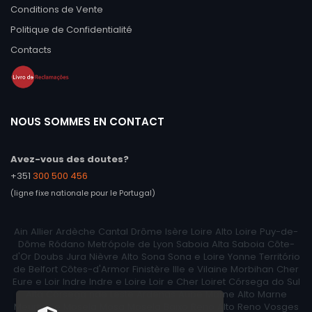
Conditions de Vente
Politique de Confidentialité
Contacts
NOUS SOMMES EN CONTACT
Avez-vous des doutes?
+351
300 500 456
(ligne fixe nationale pour le Portugal)
Ain Allier Ardèche Cantal Drôme Isère Loire Alto Loire Puy-de-
Dôme Ródano Metrópole de Lyon Saboia Alta Saboia Côte-
d'Or Doubs Jura Nièvre Alto Sona Sona e Loire Yonne Território
de Belfort Côtes-d'Armor Finistère Ille e Vilaine Morbihan Cher
Eure e Loir Indre Indre e Loire Loir e Cher Loiret Córsega do Sul
Alta Córsega nde Leste Ardenas Aube Marne Alto Marne
Meurthe e Mosela Mosa Mosela Baixo Reno Alto Reno Vosges