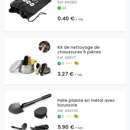
Ref. A92851
34
0.40 €
+ iva
Kit de nettoyage de
chaussures 6 pièces
Ref. A98117
5
<<<
3.27 €
+ iva
Pelle pliante en métal avec
boussole
Ref. A94760
3
<<<
5.90 €
+ iva