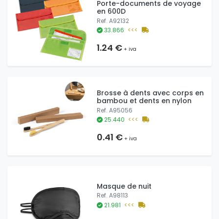
Porte-documents de voyage
en 600D
Ref. A92132
33.866
<<<
1.24 €
+ iva
Brosse à dents avec corps en
bambou et dents en nylon
Ref. A95056
25.440
<<<
0.41 €
+ iva
Masque de nuit
Ref. A98113
21.981
<<<