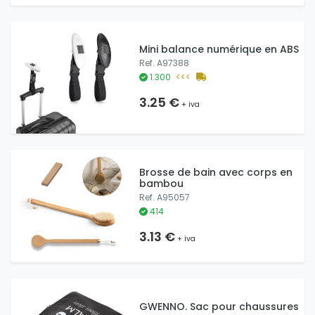
Mini balance numérique en ABS
Ref. A97388
1.300
<<<
3.25 €
+ iva
Brosse de bain avec corps en
bambou
Ref. A95057
414
3.13 €
+ iva
GWENNO. Sac pour chaussures