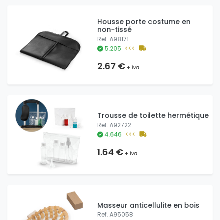
Housse porte costume en
non-tissé
Ref. A98171
5.205
<<<
2.67 €
+ iva
Trousse de toilette hermétique
Ref. A92722
4.646
<<<
1.64 €
+ iva
Masseur anticellulite en bois
Ref. A95058