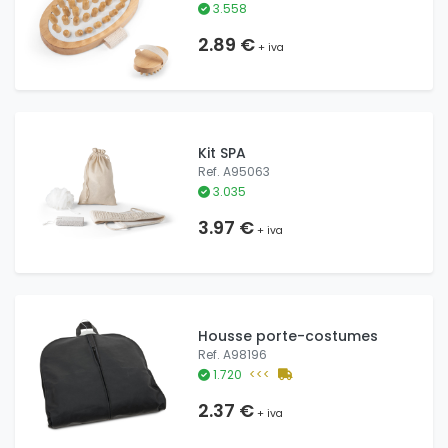
3.558
2.89 €
+ iva
Kit SPA
Ref. A95063
3.035
3.97 €
+ iva
Housse porte-costumes
Ref. A98196
1.720
<<<
2.37 €
+ iva