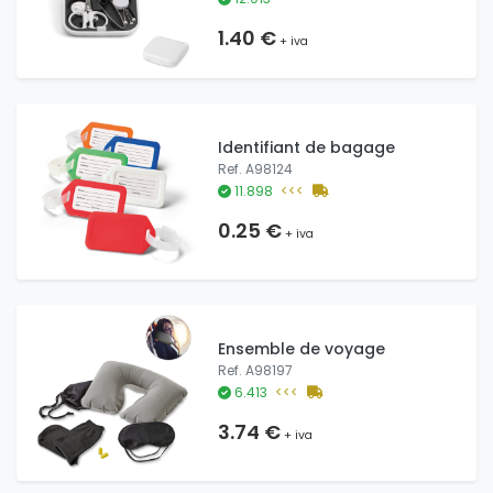
1.40 €
+ iva
Identifiant de bagage
Ref. A98124
11.898
<<<
0.25 €
+ iva
Ensemble de voyage
Ref. A98197
6.413
<<<
3.74 €
+ iva