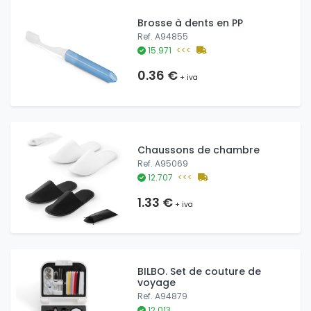
Brosse à dents en PP
Ref. A94855
15.971
<<<
0.36 €
+ iva
Chaussons de chambre
Ref. A95069
12.707
<<<
1.33 €
+ iva
BILBO. Set de couture de
voyage
Ref. A94879
12.013