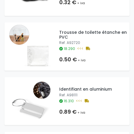
0.32 €
+ iva
Trousse de toilette étanche en
PVC
Ref. A92720
18.290
<<<
0.50 €
+ iva
Identifiant en aluminium
Ref. A98111
16.310
<<<
0.89 €
+ iva