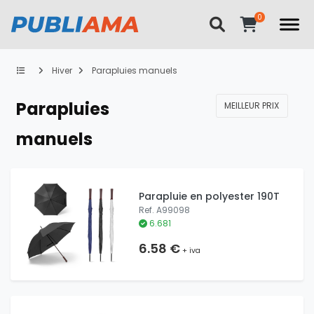
Hiver
Parapluies manuels
Parapluies
MEILLEUR PRIX
manuels
Parapluie en polyester 190T
Ref. A99098
6.681
6.58 €
+ iva