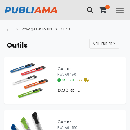
Voyages et loisirs
Outils
Outils
MEILLEUR PRIX
Cutter
Ref. A94501
65.029
<<<
0.20 €
+ iva
Cutter
Ref. A94510