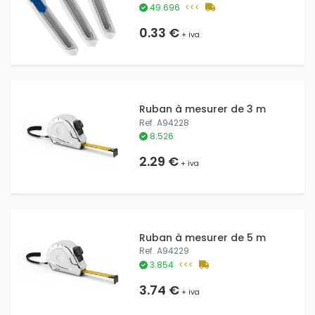
49.696
<<<
0.33 €
+ iva
Ruban à mesurer de 3 m
Ref. A94228
8.526
2.29 €
+ iva
Ruban à mesurer de 5 m
Ref. A94229
3.854
<<<
3.74 €
+ iva