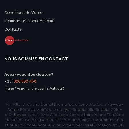
Conditions de Vente
Politique de Confidentialité
Contacts
NOUS SOMMES EN CONTACT
Avez-vous des doutes?
+351
300 500 456
(ligne fixe nationale pour le Portugal)
Ain Allier Ardèche Cantal Drôme Isère Loire Alto Loire Puy-de-
Dôme Ródano Metrópole de Lyon Saboia Alta Saboia Côte-
d'Or Doubs Jura Nièvre Alto Sona Sona e Loire Yonne Território
de Belfort Côtes-d'Armor Finistère Ille e Vilaine Morbihan Cher
Eure e Loir Indre Indre e Loire Loir e Cher Loiret Córsega do Sul