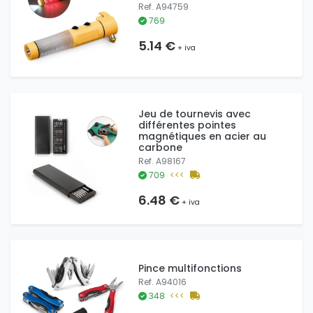
Ref. A94759
769
5.14 €
+ iva
Jeu de tournevis avec
différentes pointes
magnétiques en acier au
carbone
Ref. A98167
709
<<<
6.48 €
+ iva
Pince multifonctions
Ref. A94016
348
<<<