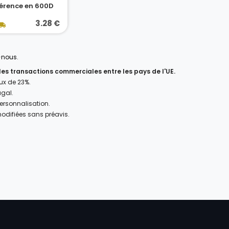
érence en 600D
3.28 €
-nous
.
 les transactions commerciales entre les pays de l'UE.
aux de 23%.
ugal.
personnalisation.
modifiées sans préavis.