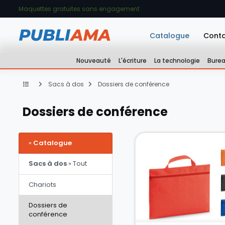
Maquettes gratuites sans engagement
Catalogue
Cont
Nouveauté
L'écriture
La technologie
Bure
Sacs à dos
Dossiers de conférence
Dossiers de conférence
«
Catalogue
Sacs à dos
» Tout
Chariots
Dossiers de
conférence