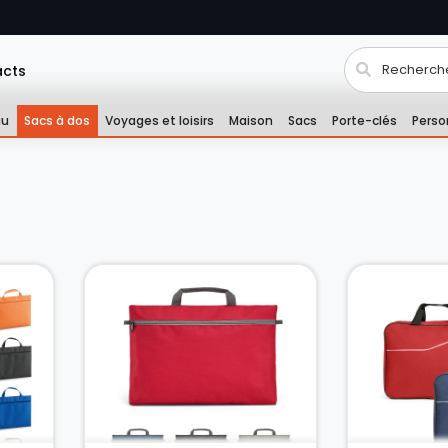
acts
au
Sacs à dos
Voyages et loisirs
Maison
Sacs
Porte-clés
Perso