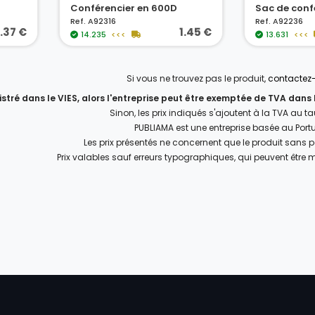
Conférencier en 600D
Sac de conf
Ref. A92316
Ref. A92236
.37 €
1.45 €
14.235
<<<
13.631
<<<
Si vous ne trouvez pas le produit,
contactez
gistré dans le VIES, alors l'entreprise peut être exemptée de TVA dans
Sinon, les prix indiqués s'ajoutent à la TVA au t
PUBLIAMA est une entreprise basée au Port
Les prix présentés ne concernent que le produit sans 
Prix valables sauf erreurs typographiques, qui peuvent être 