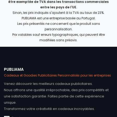
être exemptée de TVA dans les transactions commerciales
entre les pays de l'UE.
Sinon, les prix indiqués s'ajoutent à la TVA au taux de 23%.
PUBLIAMA est une entreprise basée au Portugal.
Les prix présentés ne concernent que le produit sans
personnalisation.
Prix valables sauf erreurs typographiques, qui peuvent être
modifiées sans préavis.
PUBLIAMA
Cadeaux et Goodies Publicitaires Personnalisés pour les entreprises
Venez découvrir les meilleurs cadeaux publicitaires.
Nous offrons une qualité irréprochable, des prix compétitifs et
une satisfaction garantie. Faites partie de cette expérience
unique.
Transformez votre créativité en cadeaux incroyables.