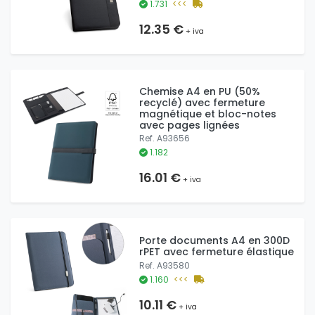
1.731
<<<
12.35 €
+ iva
Chemise A4 en PU (50%
recyclé) avec fermeture
magnétique et bloc-notes
avec pages lignées
Ref. A93656
1.182
16.01 €
+ iva
Porte documents A4 en 300D
rPET avec fermeture élastique
Ref. A93580
1.160
<<<
10.11 €
+ iva