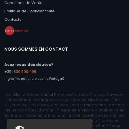
Conditions de Vente
Politique de Confidentialité
Contacts
NOUS SOMMES EN CONTACT
Avez-vous des doutes?
+351
300 500 456
(ligne fixe nationale pour le Portugal)
Ain Allier Ardèche Cantal Drôme Isère Loire Alto Loire Puy-de-
Dôme Ródano Metrópole de Lyon Saboia Alta Saboia Côte-
d'Or Doubs Jura Nièvre Alto Sona Sona e Loire Yonne Território
de Belfort Côtes-d'Armor Finistère Ille e Vilaine Morbihan Cher
Eure e Loir Indre Indre e Loire Loir e Cher Loiret Córsega do Sul
Alta Córsega nde Leste Ardenas Aube Marne Alto Marne
Meurthe e Mosela Mosa Mosela Baixo Reno Alto Reno Vosges