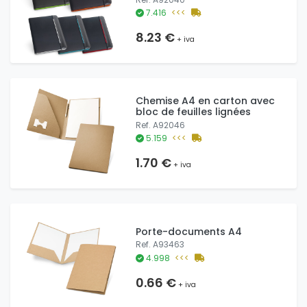
7.416
<<<
8.23 €
+ iva
Chemise A4 en carton avec
bloc de feuilles lignées
Ref. A92046
5.159
<<<
1.70 €
+ iva
Porte-documents A4
Ref. A93463
4.998
<<<
0.66 €
+ iva