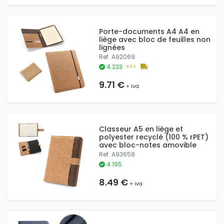
Porte-documents A4 A4 en
liège avec bloc de feuilles non
lignées
Ref. A92069
4.233
<<<
9.71 €
+ iva
Classeur A5 en liège et
polyester recyclé (100 % rPET)
avec bloc-notes amovible
Ref. A93658
4.195
8.49 €
+ iva