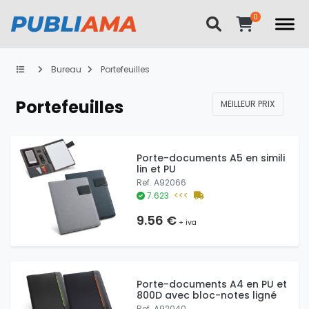
Bureau
Portefeuilles
Portefeuilles
MEILLEUR PRIX
Porte-documents A5 en simili
lin et PU
Ref. A92066
7.623
<<<
9.56 €
+ iva
Porte-documents A4 en PU et
800D avec bloc-notes ligné
Ref. A92040