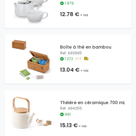
1.979
12.78 €
+ iva
Boîte à thé en bambou
Ref. A93995
1.272
<<<
13.04 €
+ iva
Théière en céramique 700 mL
Ref. A94255
491
15.13 €
+ iva