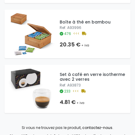
Boîte à thé en bambou
Ref. A93996
476
<<<
20.35 €
+ iva
Set à café en verre isotherme
avec 2 verres
Ref. A93873
233
<<<
4.81 €
+ iva
Si vous ne trouvez pas le produit,
contactez-nous
.