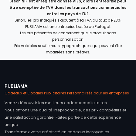
Si son NIF est enregistré dans le VIES, alors l'entreprise peut
être exemptée de TVA dans les transactions commerciales
entre les pays de l'UE.
Sinon, les prix indiqués s'ajoutent à la TVA au taux de 23%.
PUBLIAMA est une entreprise basée au Portugal.
Les prix présentés ne concernent que le produit sans
personnalisation.
Prix valables sauf erreurs typographiques, qui peuvent être
modifiées sans préavis.
PUBLIAMA
Cadeaux et Goodies Publicitaires Personnalisés pour les entreprises
Venez découvrir les meilleurs cadeaux publicitaires.
Nous offrons une qualité irréprochable, des prix compétitifs et
une satisfaction garantie. Faites partie de cette expérience
unique.
Transformez votre créativité en cadeaux incroyables.