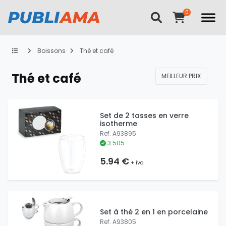
Boissons
Thé et café
Thé et café
MEILLEUR PRIX
Set de 2 tasses en verre
isotherme
Ref. A93895
3.505
5.94 €
+ iva
Set à thé 2 en 1 en porcelaine
Ref. A93805