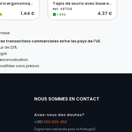
Tapis de souris ergonomique conçu pour une utilisation prolongée
Tapis de souris avec base en caoutchouc
Ref. A97134
1.44 €
4.37 €
1.442
-nous
.
 les transactions commerciales entre les pays de l'UE.
aux de 23%.
ugal.
personnalisation.
modifiées sans préavis.
NOUS SOMMES EN CONTACT
Avez-vous des doutes?
+351
300 500 456
(ligne fixe nationale pour le Portugal)