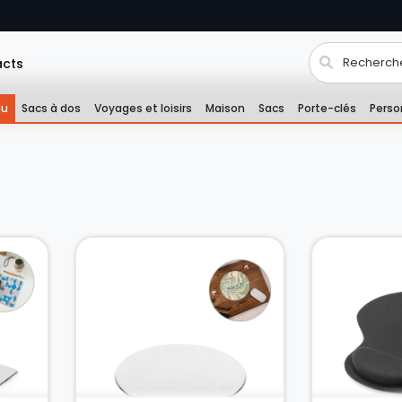
acts
au
Sacs à dos
Voyages et loisirs
Maison
Sacs
Porte-clés
Perso