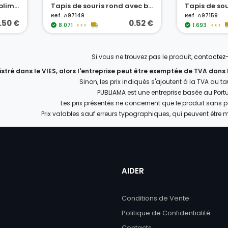
Tapis de souris pour sublimation
Tapis de souris rond avec base en caoutchouc
Ref. A97149
Ref. A97159
.50 €
0.52 €
8.071
<<<
1.693
<<<
Si vous ne trouvez pas le produit,
contactez
gistré dans le VIES, alors l'entreprise peut être exemptée de TVA dans
Sinon, les prix indiqués s'ajoutent à la TVA au t
PUBLIAMA est une entreprise basée au Port
Les prix présentés ne concernent que le produit sans 
Prix valables sauf erreurs typographiques, qui peuvent être 
AIDER
Conditions de Vente
Politique de Confidentialité
Contacts