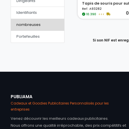
Dirigeants
Ref. A93282
Identifiants
0
10.390
<<<
nombreuses
Portefeuilles
Si son NIF est enre
PUBLIAMA
Cadeaux et Goodies Publicitaires Personnalisés pour les
entreprises
Venez découvrir les meilleurs cadeaux publicitaires.
Nous offrons une qualité irréprochable, des prix compétitifs et