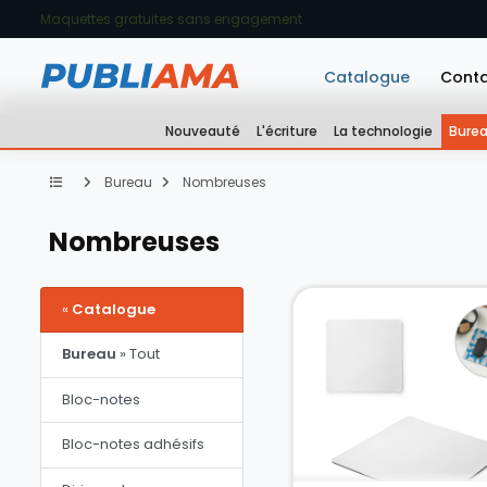
Maquettes gratuites sans engagement
Catalogue
Cont
Nouveauté
L'écriture
La technologie
Bure
Bureau
Nombreuses
Nombreuses
«
Catalogue
Bureau
» Tout
Bloc-notes
Bloc-notes adhésifs