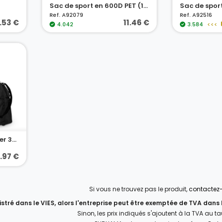
Sac de sport en 600D PET (100% rPET)
Ref. A92079
Ref. A92516
.53 €
11.46 €
4.042
3.584
<<<
Sac de sport en polyester 300D
.97 €
Si vous ne trouvez pas le produit,
contactez
gistré dans le VIES, alors l'entreprise peut être exemptée de TVA dans
Sinon, les prix indiqués s'ajoutent à la TVA au t