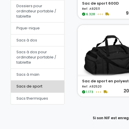
Sac de sport 600D
Dossiers pour
Ref. A92511
ordinateur portable /
9
6.328
<<<
tablette
Pique-nique
Sacs à dos
Sacs à dos pour
ordinateur portable /
tablette
Sacs à main
Sacs de sport
Ref. A92520
20
1.173
<<<
Sacs thermiques
Si son NIF est enre