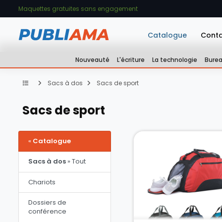
Maquettes gratuites sans engagement
Catalogue
Cont
Nouveauté
L'écriture
La technologie
Bure
Sacs à dos
Sacs de sport
Sacs de sport
«
Catalogue
Sacs à dos
» Tout
Chariots
Dossiers de
conférence