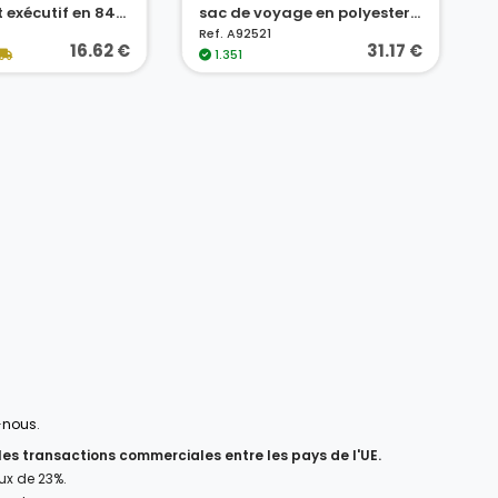
Sac de sport exécutif en 840D jacquard et 300D
sac de voyage en polyester cationique 600D et en simili cuir
Ref. A92521
16.62 €
31.17 €
1.351
-nous
.
 les transactions commerciales entre les pays de l'UE.
aux de 23%.