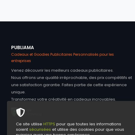
PUBLIAMA
Cadeaux et Goodies Publicitaires Personnalisés pour les
entreprises
Venez découvrir les meilleurs cadeaux publicitaires.
Nous offrons une qualité irréprochable, des prix compétitifs et
une satisfaction garantie. Faites partie de cette expérience
unique.
Transformez votre créativité en cadeaux incroyables.
Ce site utilise
HTTPS
pour que toutes les informations
soient
sécurisées
et utilise des cookies pour que vous
Ain Allier Ardèche Cantal Drôme Isère Loire Alto Loire Pu
puissiez avoir une bonne expérience.