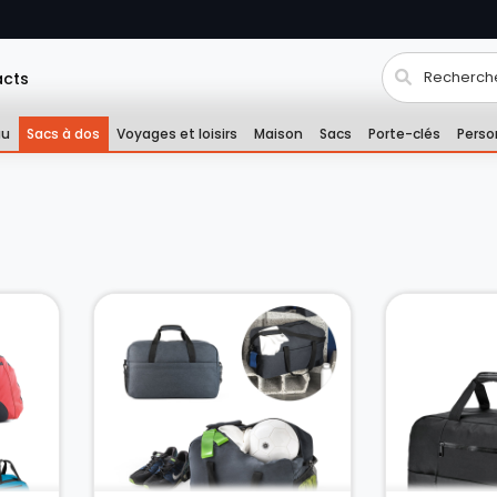
acts
au
Sacs à dos
Voyages et loisirs
Maison
Sacs
Porte-clés
Perso