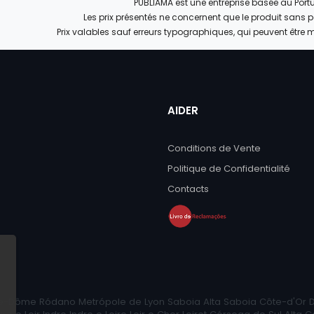
PUBLIAMA est une entreprise basée au Port
Les prix présentés ne concernent que le produit sans 
Prix valables sauf erreurs typographiques, qui peuvent être 
AIDER
Conditions de Vente
Politique de Confidentialité
Contacts
y-de-Dôme Ródano Metrópole de Lyon Saboia Alta Saboia Côte-d'Or Do