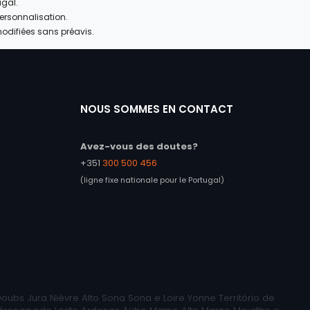
ugal.
personnalisation.
modifiées sans préavis.
NOUS SOMMES EN CONTACT
Avez-vous des doutes?
+351
300 500 456
(ligne fixe nationale pour le Portugal)
ubs Jura Nièvre Alto Sona Sona e Loire Yonne Território de